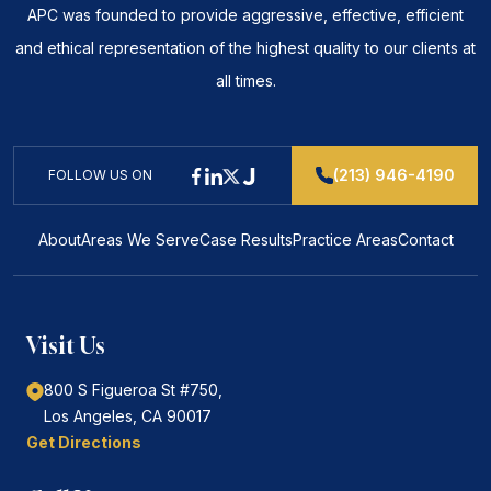
APC was founded to provide aggressive, effective, efficient
and ethical representation of the highest quality to our clients at
all times.
(213) 946-4190
FOLLOW US ON
About
Areas We Serve
Case Results
Practice Areas
Contact
Visit Us
800 S Figueroa St #750,
Los Angeles, CA
90017
Get Directions